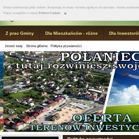
Mapa serwisu
|
Kontak
Strona wykorzystuje pliki cookies. Korzystając ze strony wyrażasz zgodę na ich używanie. Istnieje możliwoś
Więcej szczegółów w naszej
Polityce Cookies
.
Z prac Gminy
Dla Mieszkańców - różne
Dla Inwestor
Jesteś tutaj:
Strona główna
Polityka prywatności