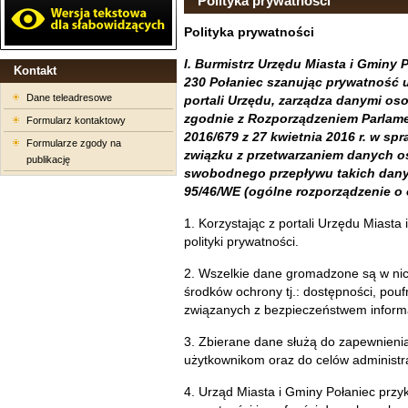
Polityka prywatności
Polityka prywatności
I. Burmistrz Urzędu Miasta i Gminy 
Kontakt
230 Połaniec szanując prywatność 
Dane teleadresowe
portali Urzędu, zarządza danymi o
zgodnie z Rozporządzeniem Parlame
Formularz kontaktowy
2016/679 z 27 kwietnia 2016 r. w s
Formularze zgody na
związku z przetwarzaniem danych o
publikację
swobodnego przepływu takich dany
95/46/WE (ogólne rozporządzenie 
1. Korzystając z portali Urzędu Miasta
polityki prywatności.
2. Wszelkie dane gromadzone są w ni
środków ochrony tj.: dostępności, poufn
związanych z bezpieczeństwem informa
3. Zbierane dane służą do zapewnien
użytkownikom oraz do celów administra
4. Urząd Miasta i Gminy Połaniec prz