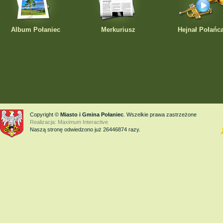
Album Połaniec
Merkuriusz
Hejnał Połańc
Copyright ©
Miasto i Gmina Połaniec
. Wszelkie prawa zastrzeżone
Realizacja:
Maximum Interactive
Naszą stronę odwiedzono już
26446874
razy.